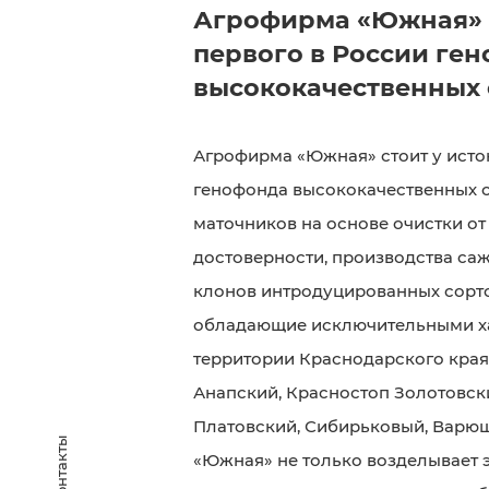
Агрофирма «Южная» 
первого в России ге
высококачественных 
Агрофирма «Южная» стоит у исто
генофонда высококачественных с
маточников на основе очистки о
достоверности, производства саж
клонов интродуцированных сорто
обладающие исключительными ха
территории Краснодарского края,
Анапский, Красностоп Золотовски
Платовский, Сибирьковый, Варюш
Контакты
«Южная» не только возделывает э