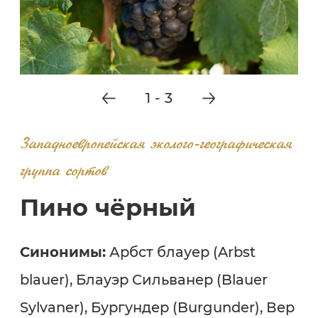
1
-
3
Западноевропейская эколого-географическая
группа сортов
Пино чёрный
Синонимы:
Арбст блауер (Arbst
blauer), Блауэр Сильванер (Blauer
Sylvaner), Бургундер (Burgunder), Вер