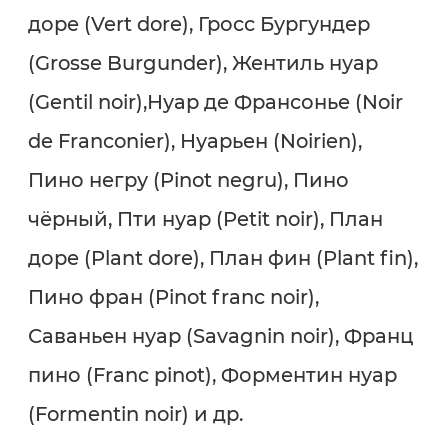
доре (Vert dore), Гросс Бургундер
(Grosse Burgunder), Жентиль нуар
(Gentil noir),Нуар де Франсонье (Noir
de Franconier), Нуарьен (Noirien),
Пино негру (Pinot negru), Пино
чёрный, Пти нуар (Petit noir), План
доре (Plant dore), План фин (Plant fin),
Пино фран (Pinot franc noir),
Саваньен нуар (Savagnin noir), Франц
пино (Franc pinot), Форментин нуар
(Formentin noir) и др.