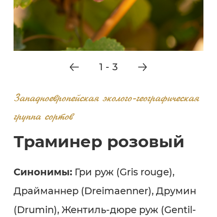
1
-
3
Западноевропейская эколого-географическая
группа сортов
Траминер розовый
Синонимы:
Гри руж (Gris rouge),
Драйманнер (Dreimaenner), Друмин
(Drumin), Жентиль-дюре руж (Gentil-